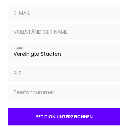
und drängten sie dazu, einen Plan zur Abkehr von
fossilen Brennstoffen auszuarbeiten.
E-MAIL
Gemeinsam können wir der zerstörerischen
Frackingindustrie einen entscheidenden
VOLLSTÄNDIGER NAME
Schlag versetzen und unseren Planeten
schützen
-- lassen Sie uns diese Chance nutzen.
LAND
Fordern Sie die Schweizerische Nationalbank
auf: Schluss mit den Fracking-Investitionen!
PLZ
Telefonnummer
PETITION UNTERZEICHNEN
Mehr Informationen