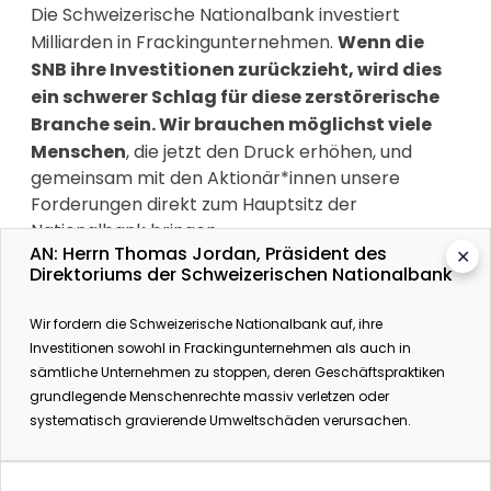
Die Schweizerische Nationalbank investiert
Milliarden in Frackingunternehmen.
Wenn die
SNB ihre Investitionen zurückzieht, wird dies
ein schwerer Schlag für diese zerstörerische
Branche sein. Wir brauchen möglichst viele
Menschen
, die jetzt den Druck erhöhen, und
gemeinsam mit den Aktionär*innen unsere
Forderungen direkt zum Hauptsitz der
Nationalbank bringen.
AN: Herrn Thomas Jordan, Präsident des
✕
Direktoriums der Schweizerischen Nationalbank
Unsere starke Bewegung hat keine Angst davor,
die größten Finanzinstitute zur Rechenschaft zu
Wir fordern die Schweizerische Nationalbank auf, ihre
ziehen.
Mehr als zwei Jahre lang kämpften
Investitionen sowohl in Frackingunternehmen als auch in
175.000 von uns dafür, die Europäische
sämtliche Unternehmen zu stoppen, deren Geschäftspraktiken
Zentralbank (EZB) daran zu hindern,
grundlegende Menschenrechte massiv verletzen oder
öffentliche Gelder in Milliardenhöhe zur
systematisch gravierende Umweltschäden verursachen.
Finanzierung der größten
Umweltverschmutzer Europas zu verwenden