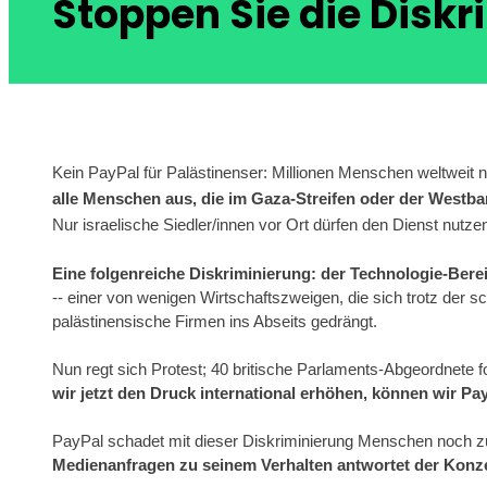
Stoppen Sie die Diskr
Kein PayPal für Palästinenser: Millionen Menschen weltweit
alle Menschen aus, die im Gaza-Streifen oder der Westba
Nur israelische Siedler/innen vor Ort dürfen den Dienst nutze
Eine folgenreiche Diskriminierung: der Technologie-Berei
-- einer von wenigen Wirtschaftszweigen, die sich trotz der s
palästinensische Firmen ins Abseits gedrängt.
Nun regt sich Protest; 40 britische Parlaments-Abgeordnete 
wir jetzt den Druck international erhöhen, können wir P
PayPal schadet mit dieser Diskriminierung Menschen noch zus
Medienanfragen zu seinem Verhalten antwortet der Konze