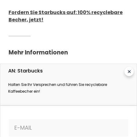
Fordern Sie Starbucks auf: 100% recyclebare
Becher, jetzt!
Mehr Informationen
Coffee-to-go-Becher: Müll im Sekundentakt
AN: Starbucks
✕
NDR. 13. Juli 2016.
Mehr Plastik als Fisch im Meer
Halten Sie Ihr Versprechen und führen Sie recyclebare
taz. 19. Januar 2016.
Kaffeebecher ein!
The Secret of the Starbucks Cup
Stand.Earth.
Starbucks' Dirty Secret
E-MAIL
Alternet. 9. Januar 2018.