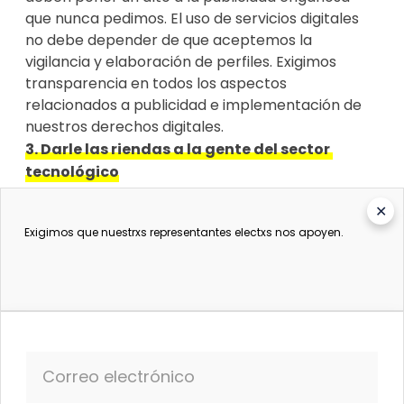
que nunca pedimos. El uso de servicios digitales 
no debe depender de que aceptemos la 
vigilancia y elaboración de perfiles. Exigimos 
transparencia en todos los aspectos 
relacionados a publicidad e implementación de 
nuestros derechos digitales.
3. Darle las riendas a la gente del sector 
tecnológico
Estas corporaciones no pueden seguir mandando 
✕
como juez y jurado. El Acta de Servicios Digitales 
Exigimos que nuestrxs representantes electxs nos apoyen.
debe dar más poder a lxs reguladorxs para 
responsabilizar a las empresas tecnológicas con 
auditorías legítimas que no puedan ser 
manipuladas fácilmente. Europa no puede 
fracasar de nuevo con la implementación de la 
ley, como pasó con la RGPD.
Correo electrónico
Nuestras organizaciones representan 