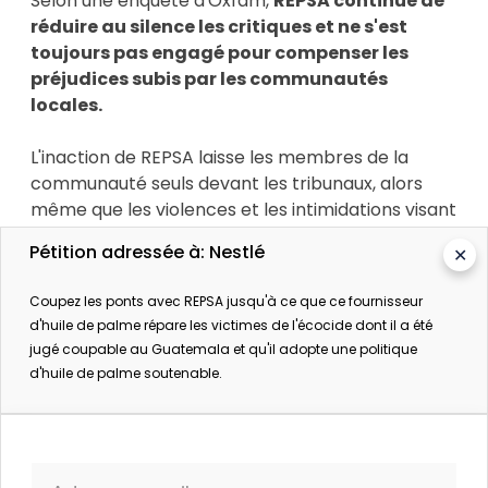
Selon une enquête d'Oxfam,
REPSA continue de
réduire au silence les critiques et ne s'est
toujours pas engagé pour compenser les
préjudices subis par les communautés
locales.
L'inaction de REPSA laisse les membres de la
communauté seuls devant les tribunaux, alors
même que les violences et les intimidations visant
les défenseurs environnementaux dans la région
Pétition adressée à: Nestlé
✕
continuent de se répandre.
Mais nous pouvons
aider à changer les choses.
Coupez les ponts avec REPSA jusqu'à ce que ce fournisseur
d'huile de palme répare les victimes de l'écocide dont il a été
Avec la décision soudaine de Cargill et Wilmar de
jugé coupable au Guatemala et qu'il adopte une politique
se détacher de ce fournisseur,
notre pression
d'huile de palme soutenable.
peut obliger Nestlé à couper définitivement
ses liens avec REPSA
et forcer la firme à rendre
des comptes sur ses crimes sociaux et
environnementaux commis à Sayaxché.