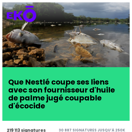
Que Nestlé coupe ses liens
avec son fournisseur d'huile
de palme jugé coupable
d'écocide
219 113 signatures
30 887 SIGNATURES JUSQU’À 250K