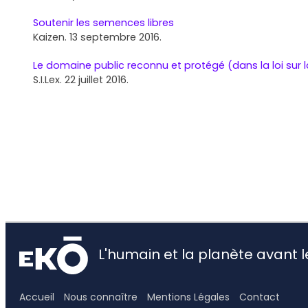
Soutenir les semences libres
Kaizen. 13 septembre 2016.
Le domaine public reconnu et protégé (dans la loi sur l
S.I.Lex. 22 juillet 2016.
L'humain et la planète avant le
Accueil
Nous connaître
Mentions Légales
Contact