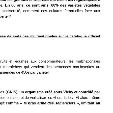
re.
En 60 ans, ce sont ainsi 80% des variétés végétales
biodiversité, comment nos cultures feront-elles face aux
lerter?
mise de certaines multinationales sur le catalogue officiel
fruits et légumes aux consommateurs, les multinationales
s et maraîchers qui vendent des semences non-inscrites au
s amendes de 450€ par variété!
nces
(GNIS), un organisme créé sous Vichy et contrôlé par
églementation et de verbaliser les «hors la loi». Et alors même
agit comme
« le bras armé des semenciers »
, limitant au