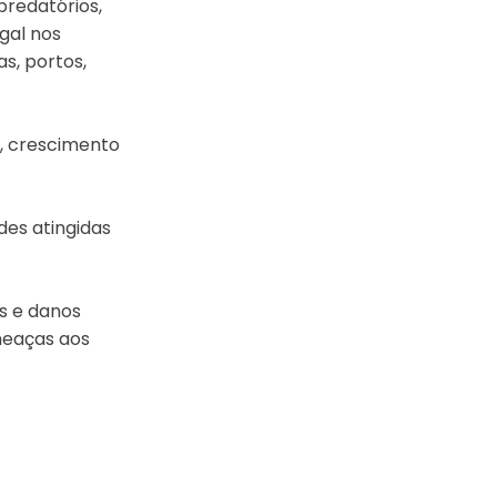
predatórios,
gal nos
as, portos,
mo, crescimento
es atingidas
is e danos
ameaças aos