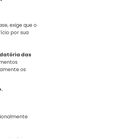
se, exige que o
ício por sua
edatória das
cimentos
etamente os
o.
icionalmente