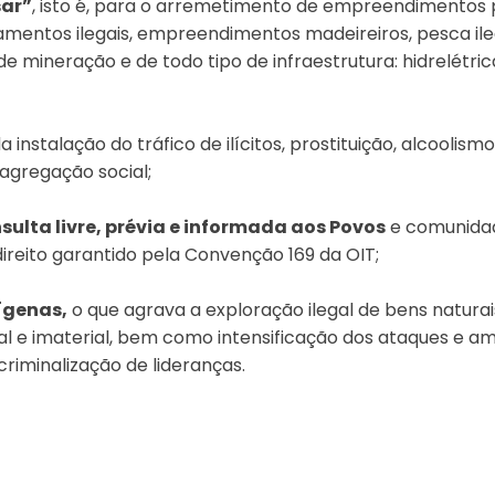
sar”
, isto é, para o arremetimento de empreendimentos 
mentos ilegais, empreendimentos madeireiros, pesca ile
nde mineração e de todo tipo de infraestrutura: hidrelétric
 instalação do tráfico de ilícitos, prostituição, alcoolis
agregação social;
sulta livre, prévia e informada aos Povos
e comunidad
reito garantido pela Convenção 169 da OIT;
ígenas,
o que agrava a exploração ilegal de bens natura
ial e imaterial, bem como intensificação dos ataques e 
criminalização de lideranças.