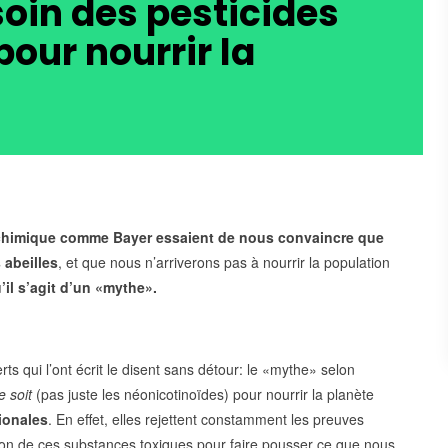
oin des pesticides
pour nourrir la
o-chimique comme Bayer essaient de nous convaincre que
 abeilles
, et que nous n’arriverons pas à nourrir la population
’il s’agit d’un «mythe».
rts qui l’ont écrit le disent sans détour
: le «mythe» selon
e soit
(pas juste les néonicotinoïdes) pour nourrir la planète
ionales
. En effet, elles rejettent constamment les preuves
tion de ces substances toxiques pour faire pousser ce que nous