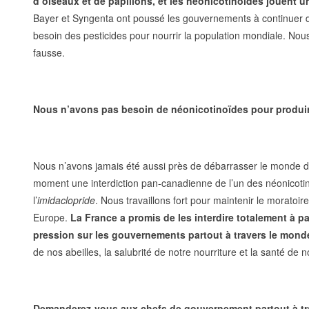
d’oiseaux et de papillons, et les néonicotinoïdes jouent u
Bayer et Syngenta ont poussé les gouvernements à continuer 
besoin des pesticides pour nourrir la population mondiale. No
fausse.
Nous n’avons pas besoin de néonicotinoïdes pour produire
Nous n’avons jamais été aussi près de débarrasser le monde d
moment une interdiction pan-canadienne de l’un des néonicotino
l’
imidaclopride
. Nous travaillons fort pour maintenir le moratoi
Europe.
La France a promis de les interdire totalement à pa
pression sur les gouvernements partout à travers le monde 
de nos abeilles, la salubrité de notre nourriture et la santé de 
Demanderez-vous aux chefs de gouvernement partout à tra