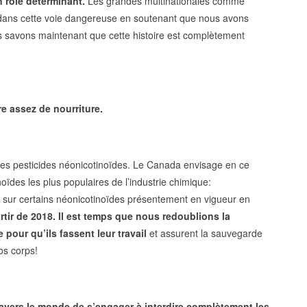
n rôle déterminant.
Les grandes multinationales comme
dans cette voie dangereuse en soutenant que nous avons
us savons maintenant que cette histoire est complètement
 assez de nourriture.
es pesticides néonicotinoïdes. Le Canada envisage en ce
ïdes les plus populaires de l’industrie chimique:
re sur certains néonicotinoïdes présentement en vigueur en
rtir de 2018. Il est temps que nous redoublions la
pour qu’ils fassent leur travail
et assurent la sauvegarde
nos corps!
vers le monde de s’engager à interdire complètement les