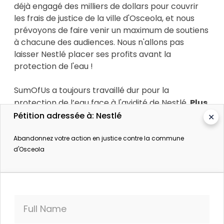
déjà engagé des milliers de dollars pour couvrir
les frais de justice de la ville d'Osceola, et nous
prévoyons de faire venir un maximum de soutiens
à chacune des audiences. Nous n'allons pas
laisser Nestlé placer ses profits avant la
protection de l'eau !
SumOfUs a toujours travaillé dur pour la
protection de l’eau face à l'avidité de Nestlé.
Plus
de 375 000 d'entre vous ont demandé à l’état
Pétition adressée à: Nestlé
✕
du Michigan de ne pas laisser Nestlé
Abandonnez votre action en justice contre la commune
s’accaparer 450 millions de litres d'eau pour
d'Osceola
la somme ridicule de 200 dollars.
Mais ce n'est
pas tout, vous avez également inondé le
département de la qualité de l'environnement du
Michigan avec plus de 26 000 commentaires
priant les responsables locaux de rejeter la
Full Name
proposition de Nestlé.