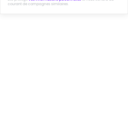
courant de campagnes similaires.
En pleine sécheresse, le Canada liquide son eau,
Nestlé critiqué
Huffington Post Canada. 13 juillet 2015.
[en anglais] Hearing set in Nestle Waters booster
station zoning appeal
mlive. 9 octobre 2017.
SIGNER LA PÉTITION