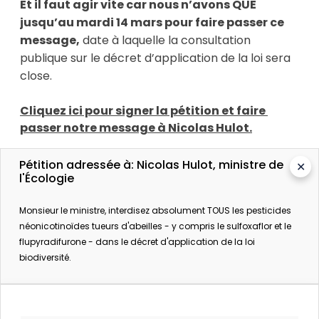
Et il faut agir vite car nous n’avons QUE 
jusqu’au mardi 14 mars pour faire passer ce 
message,
 date à laquelle la consultation 
publique sur le décret d’application de la loi sera 
close.
Cliquez ici pour signer la pétition et faire 
passer notre message à Nicolas Hulot.
Ces pesticides tueurs d’abeilles sont non
Pétition adressée à: Nicolas Hulot, ministre de
✕
l'Écologie
seulement en train d’exterminer les pollinisateurs,
mais ils s’immiscent aussi partout dans notre
Monsieur le ministre, interdisez absolument TOUS les pesticides
environnement, menaçant aussi des papillons,
néonicotinoïdes tueurs d'abeilles - y compris le sulfoxaflor et le
oiseaux, insectes aquatiques… la liste est longue !
flupyradifurone - dans le décret d'application de la loi
biodiversité.
L’année dernière, l’exemplaire mobilisation des
ONG et de plus de 500.000 membres SumOfUs
avaient permis de faire face aux puissants lobbys
des multinationales du toxique en obtenant