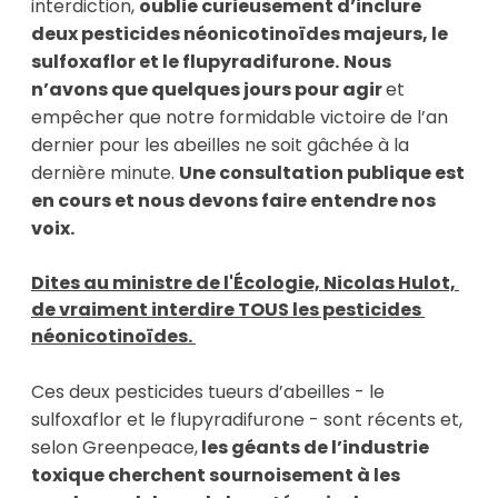
interdiction,
oublie curieusement d’inclure
deux pesticides néonicotinoïdes majeurs, le
sulfoxaflor et le flupyradifurone.
Nous
n’avons que quelques jours pour agir
et
empêcher que notre formidable victoire de l’an
dernier pour les abeilles ne soit gâchée à la
dernière minute.
Une consultation publique est
en cours et nous devons faire entendre nos
voix.
Dites au ministre de l'Écologie, Nicolas Hulot, 
de vraiment interdire TOUS les pesticides 
néonicotinoïdes. 
Ces deux pesticides tueurs d’abeilles - le 
sulfoxaflor et le flupyradifurone - sont récents et, 
selon Greenpeace,
 les géants de l’industrie 
toxique cherchent sournoisement à les 