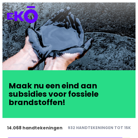
Maak nu een eind aan
subsidies voor fossiele
brandstoffen!
14.068 handtekeningen
932 HANDTEKENINGEN TOT 15K