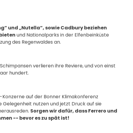
ng” und „Nutella”, sowie Cadbury beziehen
bieten
und Nationalparks in der Elfenbeinküste
lzung des Regenwaldes an.
: Schimpansen verlieren ihre Reviere, und von einst
aar hundert.
n-Konzerne auf der Bonner Klimakonferenz
 Gelegenheit nutzen und jetzt Druck auf sie
 herausreden.
Sorgen wir dafür, dass Ferrero und
en -- bevor es zu spät ist!