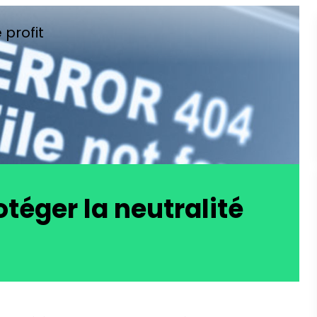
 profit
téger la neutralité 