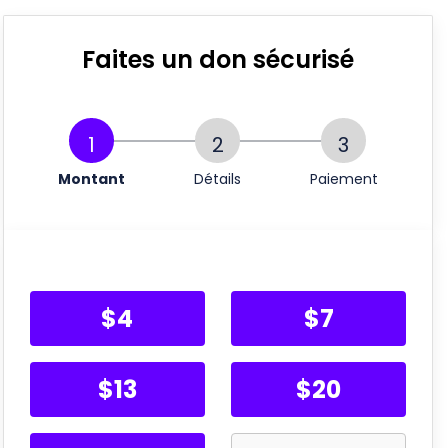
Faites un don sécurisé
1
2
3
Montant
Détails
Paiement
$
4
$
7
$
13
$
20