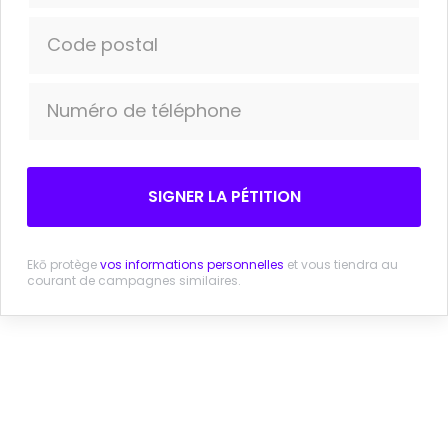
Code postal
Plus d’informations
Numéro de téléphone
Forum des peuples pour la justice climatique et la
régulation de la finance.
End Fossil Finance. 1 juin 2023.
SIGNER LA PÉTITION
Les banques françaises en première ligne du
financement des nouveaux projets fossiles,
dénoncent des ONG.
Ekō protège
vos informations personnelles
et vous tiendra au
courant de campagnes similaires.
France Inter. 13 avril 2023.