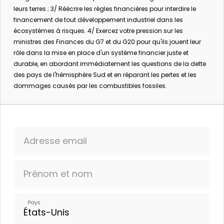
Ensemble, nous les obligeons un par un à
leurs terres ; 3/ Réécrire les règles financières pour interdire le
financement de tout développement industriel dans les
renoncer à des projets fossiles et à adopter de
écosystèmes à risques. 4/ Exercez votre pression sur les
nouvelles politiques d'exclusion des énergies
ministres des Finances du G7 et du G20 pour qu'ils jouent leur
fossiles.
La mobilisation fonctionne!
rôle dans la mise en place d'un système financier juste et
durable, en abordant immédiatement les questions de la dette
Aujourd'hui, nous pouvons changer les règles qui
des pays de l'hémisphère Sud et en réparant les pertes et les
régissent tous ces investissements.
Mais nous ne
dommages causés par les combustibles fossiles.
pouvons pas le faire seuls:
Pouvons-nous compter sur vous ?
Adresse email
In partnership with:
Prénom et nom
Pays