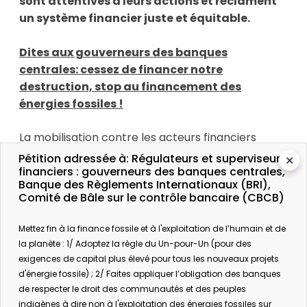
sont attentives à leurs actions et réclament
un système financier juste et équitable.
Dites aux gouverneurs des banques
centrales: cessez de financer notre
destruction, stop au financement des
énergies fossiles !
La mobilisation contre les acteurs financiers
s'amplifie, partout dans le monde – en Ouganda,
Pétition adressée à: Régulateurs et superviseurs
✕
en Argentine, en Australie, en Corée, aux États-
financiers : gouverneurs des banques centrales,
Banque des Règlements Internationaux (BRI),
Unis, en Suisse, dans l'Arctique, en France, au
Comité de Bâle sur le contrôle bancaire (CBCB)
Royaume-Uni... Les communautés locales
impactées par les projets fossiles, les groupes
Mettez fin à la finance fossile et à l'exploitation de l’humain et de
autochtones, les activistes, les ONG, les experts,
la planète : 1/ Adoptez la règle du Un-pour-Un (pour des
ainsi que VOUS, affrontez les assureurs et les
exigences de capital plus élevé pour tous les nouveaux projets
banques pour les tenir responsables de leur
d'énergie fossile) ; 2/ Faites appliquer l’obligation des banques
destruction.
de respecter le droit des communautés et des peuples
indigènes à dire non à l'exploitation des énergies fossiles sur