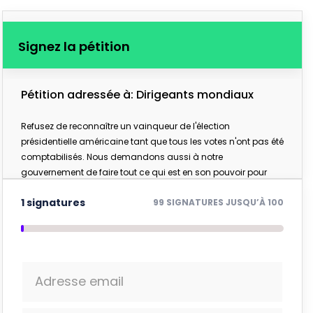
Signez la pétition
Pétition adressée à: Dirigeants mondiaux
Refusez de reconnaître un vainqueur de l'élection
présidentielle américaine tant que tous les votes n'ont pas été
comptabilisés. Nous demandons aussi à notre
gouvernement de faire tout ce qui est en son pouvoir pour
respecter la volonté des électeurs américains et assurer un
1 signatures
99 SIGNATURES JUSQU’À 100
transfert pacifique du pouvoir aux États-Unis conformément
à la loi.
Adresse email