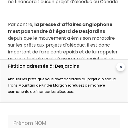
ne financerait aucun projet d’oléoduc au Canada.
Par contre,
la presse d’affaires anglophone
n’est pas tendre à l’égard de Desjardins
depuis que le mouvement a émis son moratoire
sur les prêts aux projets d’oléoduc. Il est donc
important de faire contrepoids et de lui rappeler
que sa clientèle veut s’assurer qu’il maintient sa
décision.
Pétition adressée à: Desjardins
✕
Annulez les prêts que vous avez accordés au projet d’oléoduc
Trans Mountain de Kinder Morgan et refusez de manière
Nous devons également signaler clairement à
permanente de financer les oléoducs.
Desjardins que nous sommes prêts à suivre
l’exemple des Premières Nations et à les
accompagner alors qu’elles feront, avec leurs
alliés, tout ce qu’il faudra pour arrêter l’oléoduc
Trans Mountain en Colombie-Britannique.
Prénom NOM