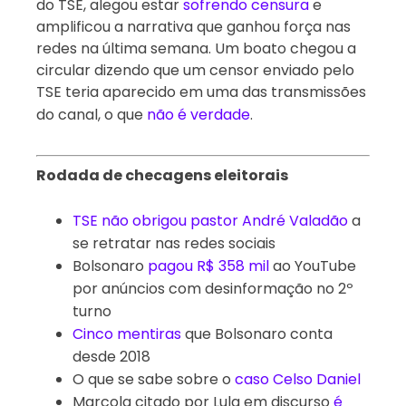
do TSE, alegou estar
sofrendo censura
e
amplificou a narrativa que ganhou força nas
redes na última semana. Um boato chegou a
circular dizendo que um censor enviado pelo
TSE teria aparecido em uma das transmissões
do canal, o que
não é verdade
.
Rodada de checagens eleitorais
TSE não obrigou pastor André Valadão
 a 
se retratar nas redes sociais
Bolsonaro 
pagou R$ 358 mil
 ao YouTube 
por anúncios com desinformação no 2º 
turno
Cinco mentiras
 que Bolsonaro conta 
desde 2018
O que se sabe sobre o 
caso Celso Daniel
Marcola citado por Lula em discurso 
é 