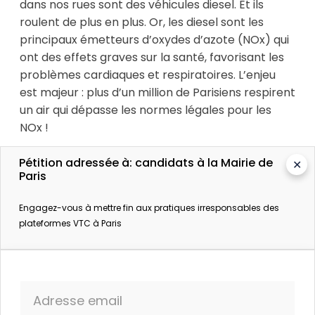
dans nos rues sont des véhicules diesel. Et ils
roulent de plus en plus. Or, les diesel sont les
principaux émetteurs d’oxydes d’azote (NOx) qui
ont des effets graves sur la santé, favorisant les
problèmes cardiaques et respiratoires. L’enjeu
est majeur : plus d’un million de Parisiens respirent
un air qui dépasse les normes légales pour les
NOx !
Il faut donc appeler à un renforcement de la
Pétition adressée à: candidats à la Mairie de
✕
Paris
zone à faibles émissions pour les VTC et exiger
des véhicules 100 % non polluants (électriques ou
Engagez-vous à mettre fin aux pratiques irresponsables des
hydrogène) d’ici 2025.
plateformes VTC à Paris
Social :
En 2017, Uber a payé à peine 1 million
d’euros d’impôts en France car il ne déclare
qu’une infime partie de son chiffre d’affaire. Il
Adresse email
exploite les chauffeurs qui travaillent dans des