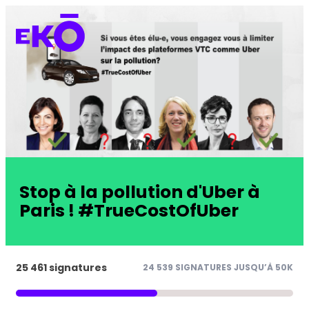
Stop à la pollution d'Uber à
Paris ! #TrueCostOfUber
25 461 signatures
24 539 SIGNATURES JUSQU’À 50K