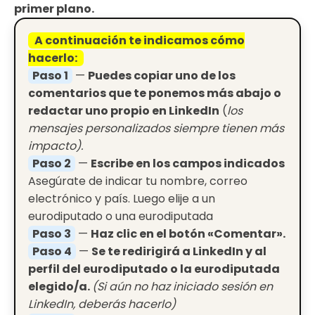
primer plano.
A continuación te indicamos cómo
hacerlo:
Paso 1
—
Puedes copiar uno de los
comentarios que te ponemos más abajo o
redactar uno propio en LinkedIn
(
los
mensajes personalizados siempre tienen más
impacto).
Paso 2
—
Escribe en los campos indicados
Asegúrate de indicar tu nombre, correo
electrónico y país. Luego elije a un
eurodiputado o una eurodiputada
Paso 3
—
Haz clic en el botón «Comentar».
Paso 4
—
Se te redirigirá a LinkedIn y al
perfil del eurodiputado o la eurodiputada
elegido/a.
(Si aún no haz iniciado sesión en
LinkedIn
, deberás hacerlo)