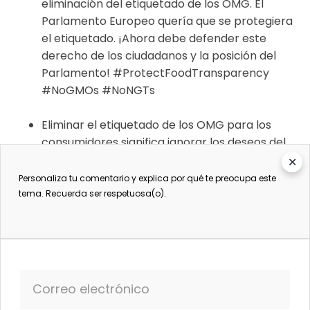
eliminación del etiquetado de los OMG. El
Parlamento Europeo quería que se protegiera
el etiquetado. ¡Ahora debe defender este
derecho de los ciudadanos y la posición del
Parlamento! #ProtectFoodTransparency
#NoGMOs #NoNGTs
Eliminar el etiquetado de los OMG para los
consumidores significa ignorar los deseos del
90 % de la población europea. Por favor, no se
✕
sume a esto: ¡vote a favor de la transparencia
Personaliza tu comentario y explica por qué te preocupa este
alimentaria! #ProtectFoodTransparency
tema. Recuerda ser respetuosa(o).
#NoGMOs #NoNGTs
La UE no debe permitir la comercialización de
nuevos alimentos modificados genéticamente
sin las garantías adecuadas. La transparencia,
Correo electrónico
el etiquetado y la seguridad son derechos