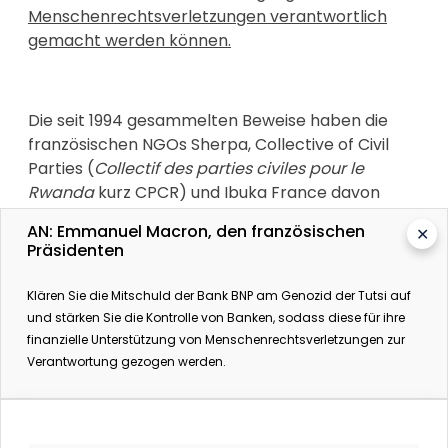
Menschenrechtsverletzungen verantwortlich
gemacht werden können.
Die seit 1994 gesammelten Beweise haben die
französischen NGOs Sherpa, Collective of Civil
Parties (
Collectif des parties civiles pour le
Rwanda
kurz CPCR) und Ibuka France davon
überzeugt, dass
die BNP hätte wissen müssen,
AN: Emmanuel Macron, den französischen
✕
welche Folgen die Genehmigung des
Präsidenten
Geldtransfers haben würde.
Klären Sie die Mitschuld der Bank BNP am Genozid der Tutsi auf
und stärken Sie die Kontrolle von Banken, sodass diese für ihre
finanzielle Unterstützung von Menschenrechtsverletzungen zur
Die NGOs haben nun Klage gegen die Bank
Verantwortung gezogen werden.
eingereicht:
wegen Beteiligung an
Völkermord, an Kriegsverbrechen und
Verbrechen gegen die Menschlichkeit.